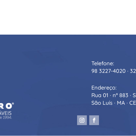
Telefone:
98 3227-4020 · 3
Endereço:
Rua 01 · nº 883 ·
São Luís · MA · C