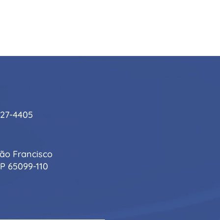
227-4405
 São Francisco
EP 65099-110